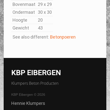
Bovenmaat
29 x 29
Ondermaat
30 x 30
Hoogte
20
Gewicht
43
See also different:
Betonpoeren
KBP EIBERGEN
Klumpers Beton Producten
KBP Eibergen
© 2026
Hennie Klumpers