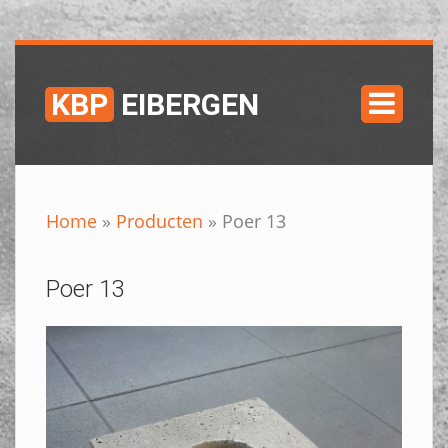
KBP
EIBERGEN

Home
»
Producten
»
Poer 13
Poer 13