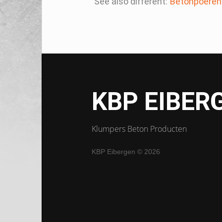
See also different:
Betonpoeren
KBP EIBER
Klumpers Beton Producten
KBP Eibergen
© 2026