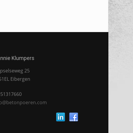
nnie Klumpers
pselseweg 25
51EL Eibergen
-51317660
fo@betonpoeren.com