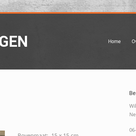
RGEN
Home
O
Be
Wi
Ne
06
Bovenmaat: 15 x 15 cm