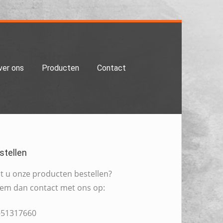
ver ons
Producten
Contact
stellen
lt u onze producten bestellen?
em dan contact met ons op:
-51317660