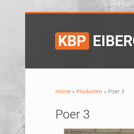
KBP
EIBE
Home
»
Producten
»
Poer 3
Poer 3